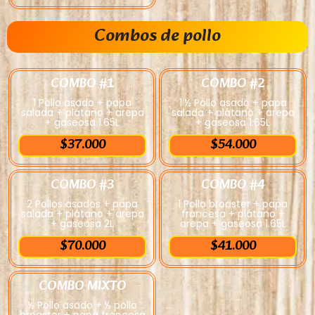
Combos de pollo
COMBO #1
COMBO #2
1 Pollo asado + papa
1 ½ Pollo asado + papa
salada + plátano + arepa
salada + plátano + arepa
+ gaseosa 1.65L
+ gaseosa 1.65L
$37.000
$54.000
COMBO #3
COMBO #4
2 Pollos asados + papa
1 Pollo broaster + papa
salada + plátano + arepa
francesa + plátano +
+ gaseosa 2L
arepa + gaseosa 1.65L
$70.000
$41.000
COMBO MIXTO
½ Pollo asado + ½ pollo
broaster + papa francesa