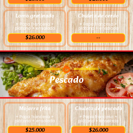
Lomo gratinado
Chuleta de cerdo
+ Papa francesa +
+ Papa francesa +
plátano + ensalada
plátano + ensalada
$26.000
--
Pescado
Mojarra frita
Chuleta de pescado
+ Papa francesa +
+ Papa francesa +
plátano + ensalada
plátano + ensalada
$25.000
$26.000