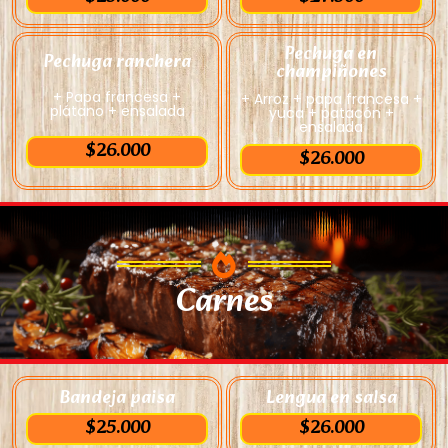
Pechuga en
Pechuga ranchera
champiñones
+ Papa francesa +
+ Arroz + papa francesa +
plátano + ensalada
yuca + patacón +
ensalada
$26.000
$26.000
Carnes
Bandeja paisa
Lengua en salsa
$25.000
$26.000