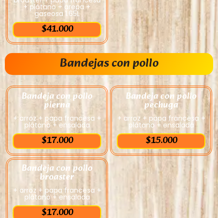
+ plátano + arepa +
gaseosa 1.65L
$41.000
Bandejas con pollo
Bandeja con pollo
Bandeja con pollo
pierna
pechuga
+ arroz + papa francesa +
+ arroz + papa francesa +
plátano + ensalada
plátano + ensalada
$17.000
$15.000
Bandeja con pollo
broaster
+ arroz + papa francesa +
plátano + ensalada
$17.000