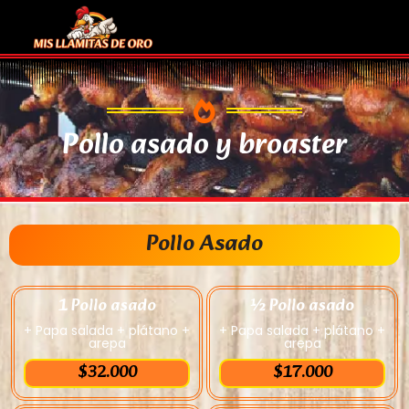
Pollo asado y broaster
Pollo Asado
1 Pollo asado
½ Pollo asado
+ Papa salada + plátano +
+ Papa salada + plátano +
arepa
arepa
$32.000
$17.000