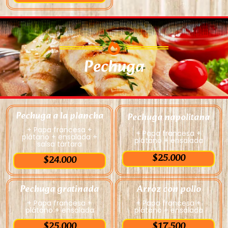
Pechuga
Pechuga a la plancha
Pechuga napolitana
+ Papa francesa +
+ Papa francesa +
plátano + ensalada +
plátano + ensalada
salsa tártara
$25.000
$24.000
Pechuga gratinada
Arroz con pollo
+ Papa francesa +
+ Papa francesa +
plátano + ensalada
plátano + ensalada
$25.000
$17.500