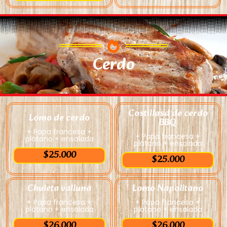
Cerdo
Costillasd de cerdo
Lomo de cerdo
BBQ
+ Papa francesa +
+ Papa francesa +
plátano + ensalada
plátano + ensalada
$25.000
$25.000
Chuleta valluna
Lomo Napolitano
+ Papa francesa +
+ Papa francesa +
plátano + ensalada
plátano + ensalada
$26.000
$26.000