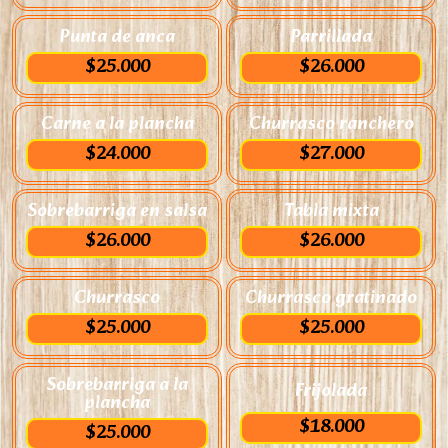
Punta de anca
Parrillada
$25.000
$26.000
Carne a la plancha
Churrasco ranchero
$24.000
$27.000
Sobrebarriga en salsa
Tabla mixta
$26.000
$26.000
Churrasco
Churrasco gratinado
$25.000
$25.000
Sobrebarriga a la
Frijolada
plancha
$18.000
$25.000