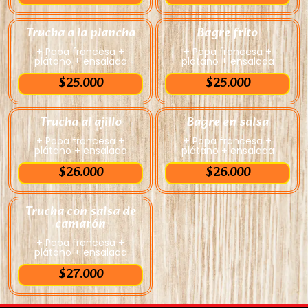
Trucha a la plancha
Bagre frito
+ Papa francesa +
+ Papa francesa +
plátano + ensalada
plátano + ensalada
$25.000
$25.000
Trucha al ajillo
Bagre en salsa
+ Papa francesa +
+ Papa francesa +
plátano + ensalada
plátano + ensalada
$26.000
$26.000
Trucha con salsa de
camarón
+ Papa francesa +
plátano + ensalada
$27.000