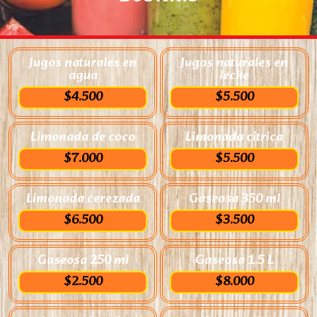
Jugos naturales en
Jugos naturales en
agua
leche
$4.500
$5.500
Limonada de coco
Limonada cítrica
$7.000
$5.500
Limonada cerezada
Gaseosa 350 ml
$6.500
$3.500
Gaseosa 250 ml
Gaseosa 1.5 L
$2.500
$8.000