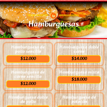
Hamburguesas
Hamburguesa de
Hamburguesa doble
pollo sencilla
carne
$12.000
$14.000
Hamburguesa de
Hamburguesa mixta
carne sencilla
$18.000
$12.000
Hamburguesa doble
Hamburguesa de
de pollo
patacón