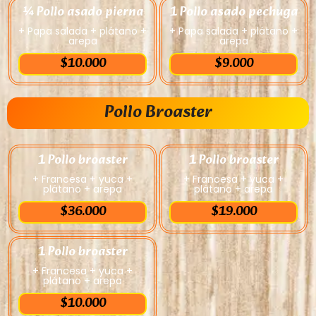
¼ Pollo asado pierna
1 Pollo asado pechuga
+ Papa salada + plátano +
+ Papa salada + plátano +
arepa
arepa
$10.000
$9.000
Pollo Broaster
1 Pollo broaster
1 Pollo broaster
+ Francesa + yuca +
+ Francesa + yuca +
plátano + arepa
plátano + arepa
$36.000
$19.000
1 Pollo broaster
+ Francesa + yuca +
plátano + arepa
$10.000